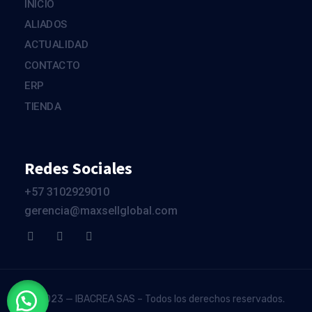
INICIO
ALIADOS
ACTUALIDAD
CONTACTO
ERP
TIENDA
Redes Sociales
+57 3102929010
gerencia@maxsellglobal.com
© 2023 — IBACREA SAS – Todos los derechos reservados.